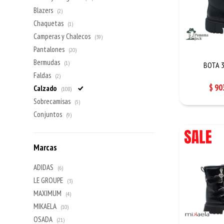
Blazers
(2)
Chaquetas
(1)
Camperas y Chalecos
(39)
Pantalones
(20)
Bermudas
(1)
BOTA 3
Faldas
(2)
$
90
Calzado
(108)
Sobrecamisas
(5)
Conjuntos
(9)
Marcas
ADIDAS
(6)
LE GROUPE
(3)
MAXIMUM
(4)
MIKAELA
(10)
OSADA
(21)