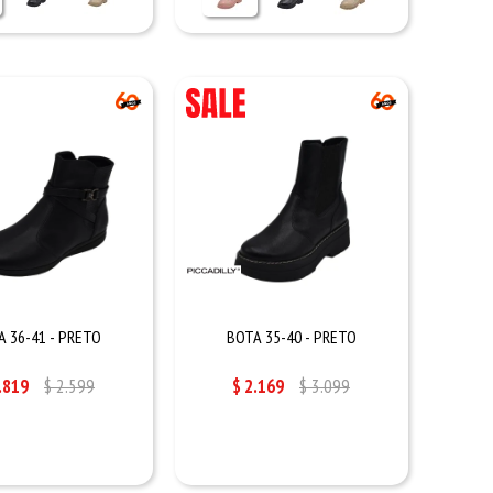
A 36-41 - PRETO
BOTA 35-40 - PRETO
.819
$
2.599
$
2.169
$
3.099