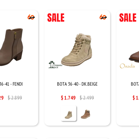
6-41 - FENDI
BOTA 36-40 - DK.BEIGE
BOT
29
$
2.899
$
1.749
$
2.499
$
1