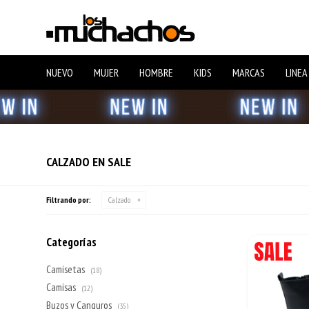
NUEVO
MUJER
HOMBRE
KIDS
MARCAS
LINEA
CALZADO EN SALE
Filtrando por:
Calzado
Categorías
Camisetas
(18)
Camisas
(12)
Buzos y Canguros
(35)