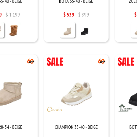
5-40 - BEIGE
BOTA 35-40 - BEIGE
ZUEC
9
$
1.199
$
539
$
899
$
8-34 - BEIGE
CHAMPION 35-40 - BEIGE
BOT