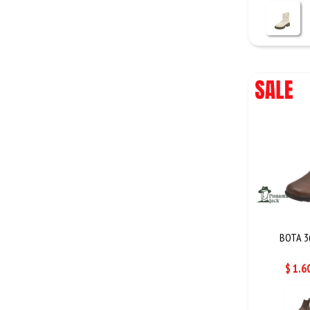
BOTA 3
$
1.6