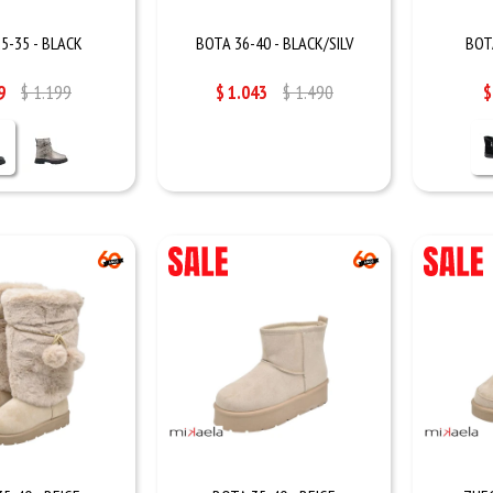
5-35 - BLACK
BOTA 36-40 - BLACK/SILV
BOT
9
$
1.199
$
1.043
$
1.490
$