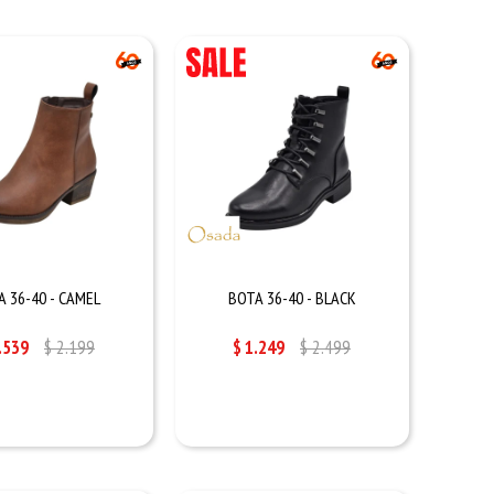
A 36-40 - CAMEL
BOTA 36-40 - BLACK
.539
$
2.199
$
1.249
$
2.499