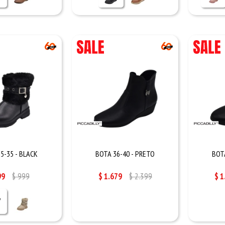
5-35 - BLACK
BOTA 36-40 - PRETO
BOT
99
$
999
$
1.679
$
2.399
$
1