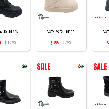
6-40 - BLACK
BOTA 29-34 - BEIGE
BOT
3
$
1.290
$
553
$
790
$