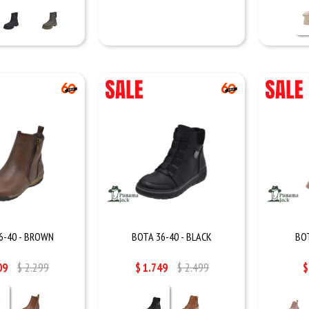
6-40 - BROWN
BOTA 36-40 - BLACK
BOT
09
$
2.299
$
1.749
$
2.499
$