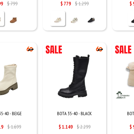
99
$
799
$
779
$
1.299
$
5-40 - BEIGE
BOTA 35-40 - BLACK
BOT
19
$
1.699
$
1.149
$
2.299
$