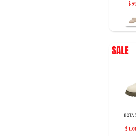
$
3
BOTA 3
$
1.0