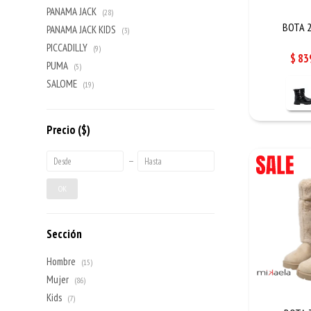
PANAMA JACK
(28)
BOTA 2
PANAMA JACK KIDS
(3)
PICCADILLY
(9)
$
83
PUMA
(5)
SALOME
(19)
Precio
($)
OK
Sección
Hombre
(15)
Mujer
(86)
Kids
(7)