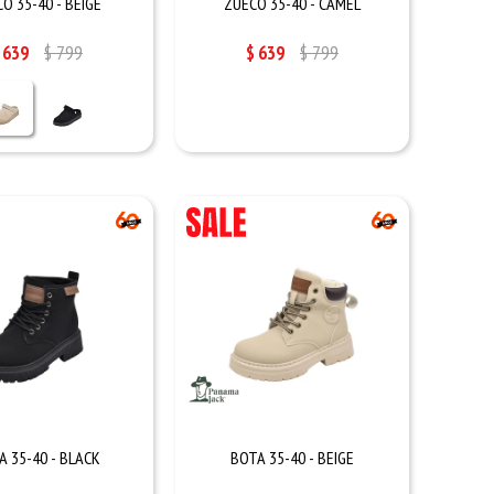
O 35-40 - BEIGE
ZUECO 35-40 - CAMEL
639
$
799
$
639
$
799
A 35-40 - BLACK
BOTA 35-40 - BEIGE