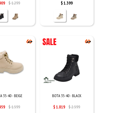
909
$
1.299
$
1.399
A 35-40 - BEIGE
BOTA 35-40 - BLACK
959
$
1.599
$
1.819
$
2.599