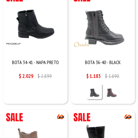
BOTA 34-41 - NAPA PRETO
BOTA 36-40 - BLACK
$
2.029
$
2.899
$
1.183
$
1.690