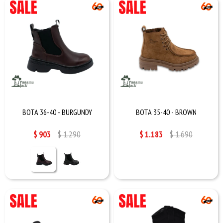
BOTA 36-40 - BURGUNDY
BOTA 35-40 - BROWN
$
903
$
1.290
$
1.183
$
1.690