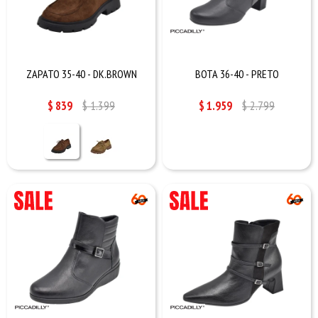
ZAPATO 35-40 - DK.BROWN
BOTA 36-40 - PRETO
$
839
$
1.399
$
1.959
$
2.799