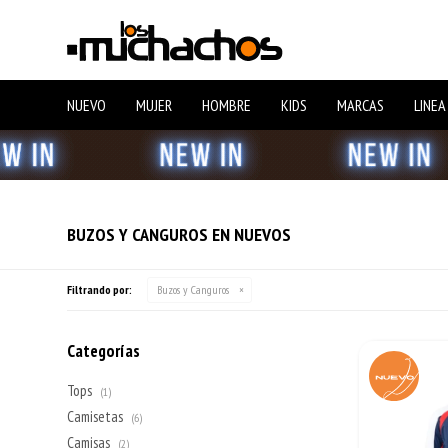
NUEVO
MUJER
HOMBRE
KIDS
MARCAS
LINEA
BUZOS Y CANGUROS EN NUEVOS
Filtrando por:
Buzos y Canguros
Categorías
Tops
(1)
Camisetas
(6)
Camisas
(2)