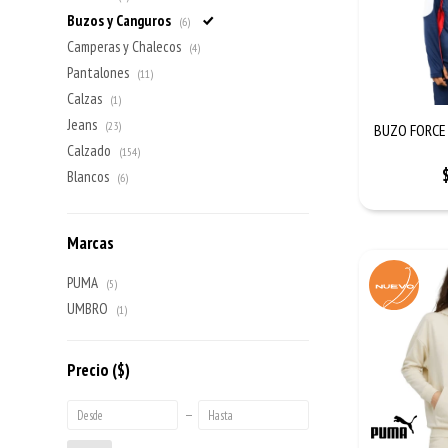
Buzos y Canguros
(6)
Camperas y Chalecos
(4)
Pantalones
(11)
Calzas
(1)
Jeans
(23)
BUZO FORCE 
Calzado
(154)
Blancos
(6)
Marcas
PUMA
(5)
UMBRO
(1)
Precio
($)