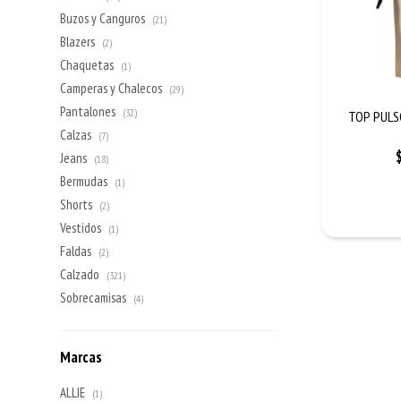
Buzos y Canguros
(21)
Blazers
(2)
Chaquetas
(1)
Camperas y Chalecos
(29)
Pantalones
(32)
TOP PULS
Calzas
(7)
Jeans
(18)
Bermudas
(1)
Shorts
(2)
Vestidos
(1)
Faldas
(2)
Calzado
(321)
Sobrecamisas
(4)
Marcas
ALLIE
(1)