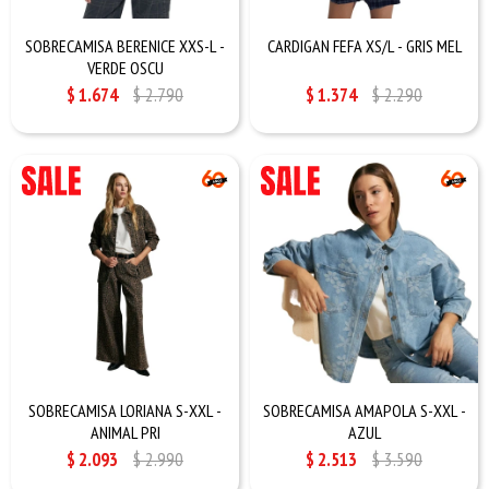
SOBRECAMISA BERENICE XXS-L -
CARDIGAN FEFA XS/L - GRIS MEL
VERDE OSCU
$
1.674
$
2.790
$
1.374
$
2.290
SOBRECAMISA LORIANA S-XXL -
SOBRECAMISA AMAPOLA S-XXL -
ANIMAL PRI
AZUL
$
2.093
$
2.990
$
2.513
$
3.590