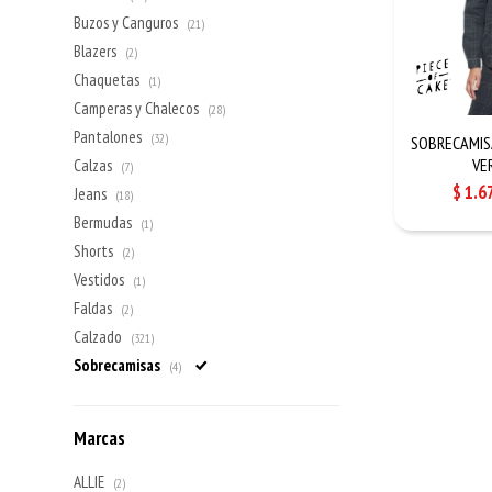
Buzos y Canguros
(21)
Blazers
(2)
Chaquetas
(1)
Camperas y Chalecos
(28)
Pantalones
(32)
SOBRECAMISA
VE
Calzas
(7)
$
1.6
Jeans
(18)
Bermudas
(1)
Shorts
(2)
Vestidos
(1)
Faldas
(2)
Calzado
(321)
Sobrecamisas
(4)
Marcas
ALLIE
(2)