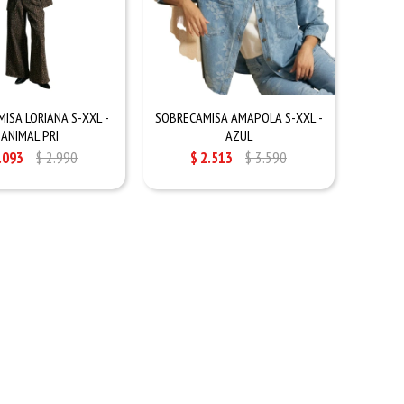
ISA LORIANA S-XXL -
SOBRECAMISA AMAPOLA S-XXL -
ANIMAL PRI
AZUL
.093
$
2.990
$
2.513
$
3.590