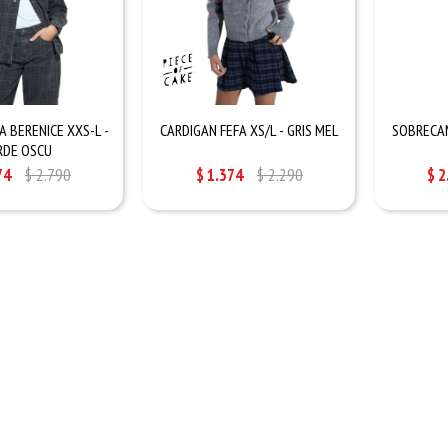
 BERENICE XXS-L -
CARDIGAN FEFA XS/L - GRIS MEL
SOBRECAM
RDE OSCU
74
$
2.790
$
1.374
$
2.290
$
2