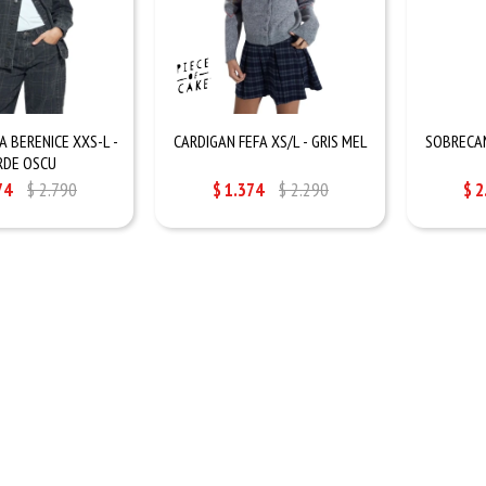
 BERENICE XXS-L -
CARDIGAN FEFA XS/L - GRIS MEL
SOBRECAM
RDE OSCU
74
$
2.790
$
1.374
$
2.290
$
2