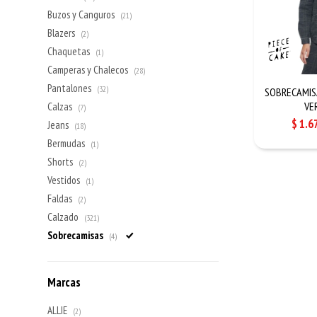
Buzos y Canguros
(21)
Blazers
(2)
Chaquetas
(1)
Camperas y Chalecos
(28)
Pantalones
(32)
SOBRECAMISA
VE
Calzas
(7)
$
1.6
Jeans
(18)
Bermudas
(1)
Shorts
(2)
Vestidos
(1)
Faldas
(2)
Calzado
(321)
Sobrecamisas
(4)
Marcas
ALLIE
(2)