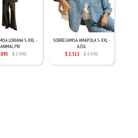
ISA LORIANA S-XXL -
SOBRECAMISA AMAPOLA S-XXL -
ANIMAL PRI
AZUL
.093
$
2.990
$
2.513
$
3.590