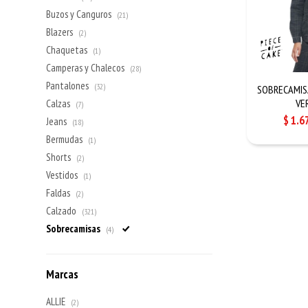
Buzos y Canguros
(21)
Blazers
(2)
Chaquetas
(1)
Camperas y Chalecos
(28)
Pantalones
(32)
SOBRECAMISA
VE
Calzas
(7)
$
1.6
Jeans
(18)
Bermudas
(1)
Shorts
(2)
Vestidos
(1)
Faldas
(2)
Calzado
(321)
Sobrecamisas
(4)
Marcas
ALLIE
(2)