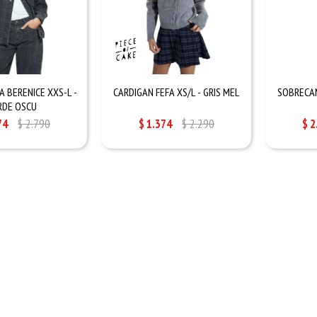
 BERENICE XXS-L -
CARDIGAN FEFA XS/L - GRIS MEL
SOBRECAM
RDE OSCU
74
$
2.790
$
1.374
$
2.290
$
2