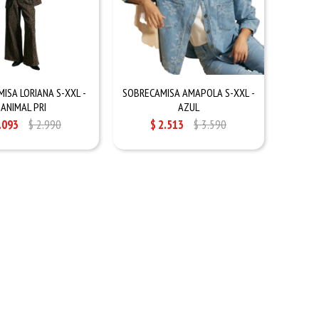
ISA LORIANA S-XXL -
SOBRECAMISA AMAPOLA S-XXL -
ANIMAL PRI
AZUL
.093
$
2.990
$
2.513
$
3.590