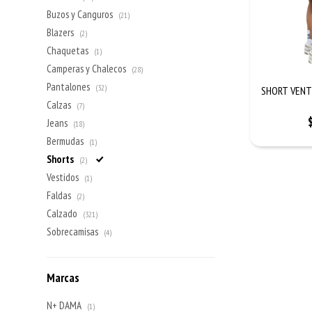
Buzos y Canguros
(21)
Blazers
(2)
Chaquetas
(1)
Camperas y Chalecos
(28)
Pantalones
(32)
SHORT VENT
Calzas
(7)
Jeans
(18)
Bermudas
(1)
Shorts
(2)
Vestidos
(1)
Faldas
(2)
Calzado
(321)
Sobrecamisas
(4)
Marcas
N+ DAMA
(1)