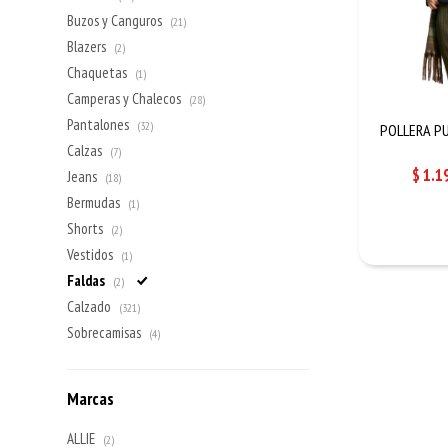
Buzos y Canguros
(21)
Blazers
(2)
Chaquetas
(1)
Camperas y Chalecos
(28)
Pantalones
(32)
POLLERA PU
Calzas
(7)
$
1.1
Jeans
(18)
Bermudas
(1)
Shorts
(2)
Vestidos
(1)
Faldas
(2)
Calzado
(321)
Sobrecamisas
(4)
Marcas
ALLIE
(2)