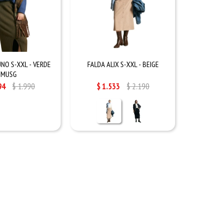
NO S-XXL - VERDE
FALDA ALIX S-XXL - BEIGE
MUSG
94
$
1.990
$
1.533
$
2.190