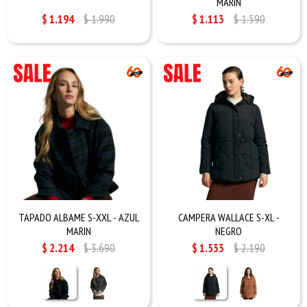
MARIN
$
1.194
$
1.990
$
1.113
$
1.590
TAPADO ALBAME S-XXL - AZUL
CAMPERA WALLACE S-XL -
MARIN
NEGRO
$
2.214
$
3.690
$
1.533
$
2.190