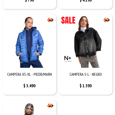
$
790
$
4.290
CAMPERA XS-XL - PIEDR/MARN
CAMPERA S-L - NEGRO
$
3.490
$
1.590