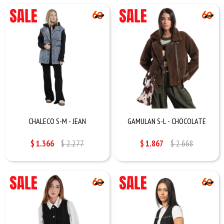
CHALECO S-M - JEAN
GAMULAN S-L - CHOCOLATE
$
1.366
$
2.277
$
1.867
$
2.668