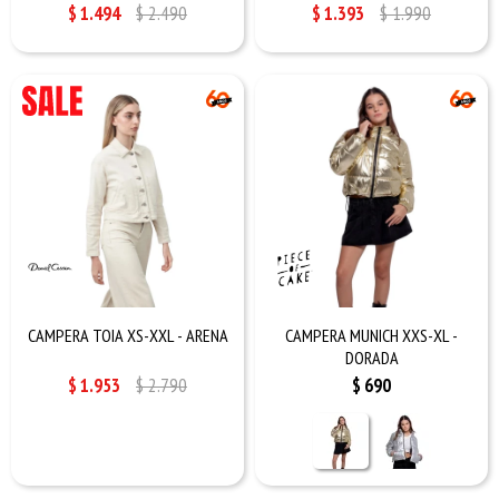
$
1.494
$
2.490
$
1.393
$
1.990
CAMPERA TOIA XS-XXL - ARENA
CAMPERA MUNICH XXS-XL -
DORADA
$
1.953
$
2.790
$
690