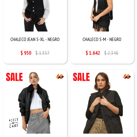
CHALECO JEAN S-XL - NEGRO
CHALECO S-M - NEGRO
$
950
$
1.357
$
1.642
$
2.346