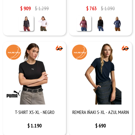
$
909
$
1.299
$
763
$
1.090
T-SHIRT XS-XL - NEGRO
REMERA IÑAKI S-XL - AZUL MARIN
$
1.190
$
690