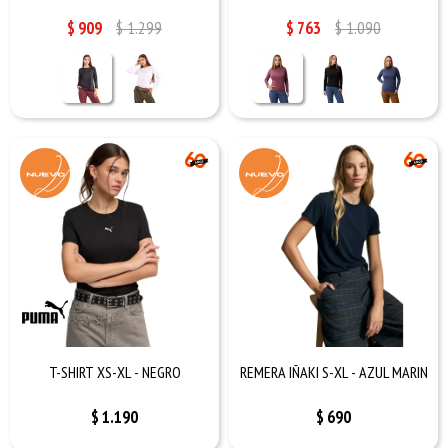
$
909
$
1.299
$
763
$
1.090
T-SHIRT XS-XL - NEGRO
REMERA IÑAKI S-XL - AZUL MARIN
$
1.190
$
690