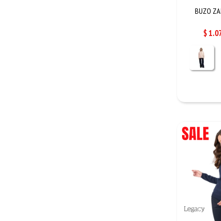
BUZO ZAR
$
1.0