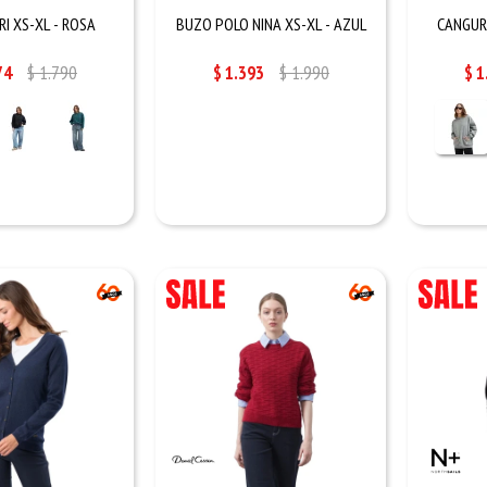
I XS-XL - ROSA
BUZO POLO NINA XS-XL - AZUL
CANGURO
74
$
1.790
$
1.393
$
1.990
$
1