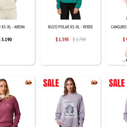
 XS-XL - ARENA
BUZO POLAR XS-XL - VERDE
CANGURO 
$
3.190
$
1.395
$
2.790
$