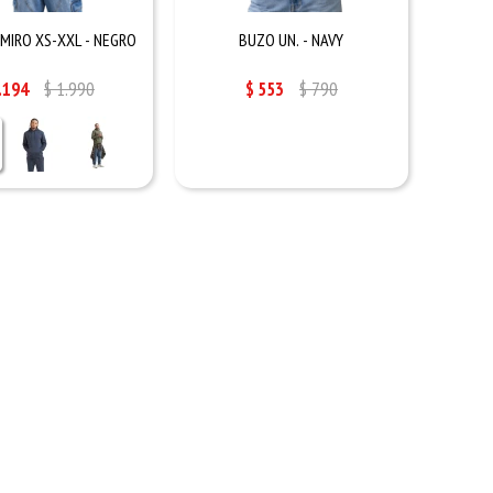
MIRO XS-XXL - NEGRO
BUZO UN. - NAVY
.194
$
1.990
$
553
$
790