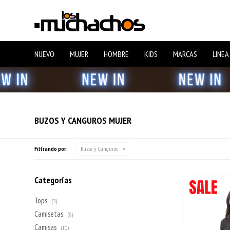
NUEVO
MUJER
HOMBRE
KIDS
MARCAS
LINEA
BUZOS Y CANGUROS MUJER
Filtrando por:
Buzos y Canguros
Categorías
Tops
(3)
Camisetas
(8)
Camisas
(10)