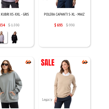
KUBRI XS-XXL - GRIS
POLERA CAPANTI S-XL - MAIZ
834
$
1.390
$
693
$
990