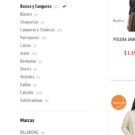
Buzos y Canguros
(21)
Blazers
(2)
Chaquetas
(1)
Camperas y Chalecos
(29)
Pantalones
(32)
POLERA JAVA
Calzas
(7)
$
1.1
Jeans
(18)
Bermudas
(1)
Shorts
(2)
Vestidos
(1)
Faldas
(2)
Calzado
(321)
Sobrecamisas
(4)
Marcas
BILLABONG
(1)