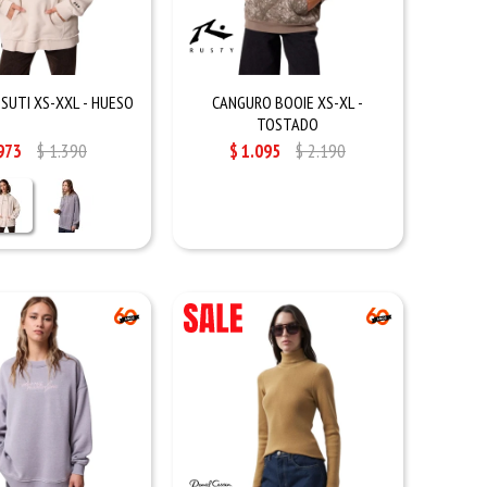
SUTI XS-XXL - HUESO
CANGURO BOOIE XS-XL -
TOSTADO
973
$
1.390
$
1.095
$
2.190