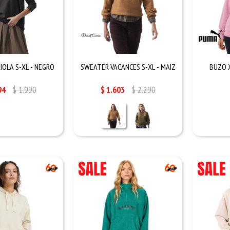
IOLA S-XL - NEGRO
SWEATER VACANCES S-XL - MAIZ
BUZO X
94
$
1.990
$
1.603
$
2.290