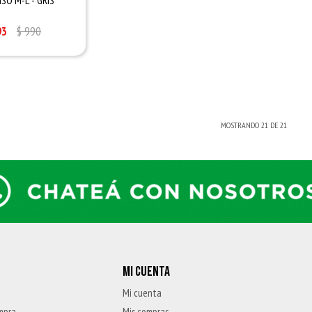
93
$
990
MOSTRANDO
21
DE
21
MI CUENTA
Mi cuenta
mpra
Mis compras