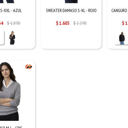
S-XXL - AZUL
SWEATER DAMASO S-XL - ROJO
CANGURO 
34
$
1.890
$
1.603
$
2.290
$
1
SO M-L - GRIS