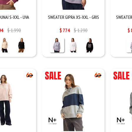
UNAI S-XXL - UVA
SWEATER GIPRA XS-XXL - GRIS
SWEATER 
94
$
1.990
$
774
$
1.290
$