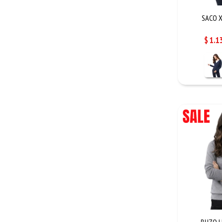
SACO X
$
1.1
BUZO LI