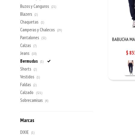
Buzos y Canguros
(21)
Blazers
(2)
Chaquetas
(1)
Camperas y Chalecos
(29)
Pantalones
(32)
BABUCHA MAT
Calzas
(7)
$
83
Jeans
(18)
Bermudas
(1)
Shorts
(2)
Vestidos
(1)
Faldas
(2)
Calzado
(321)
Sobrecamisas
(4)
Marcas
DIXIE
(1)