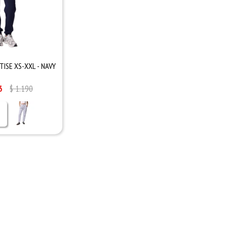
ISE XS-XXL - NAVY
3
$
1.190