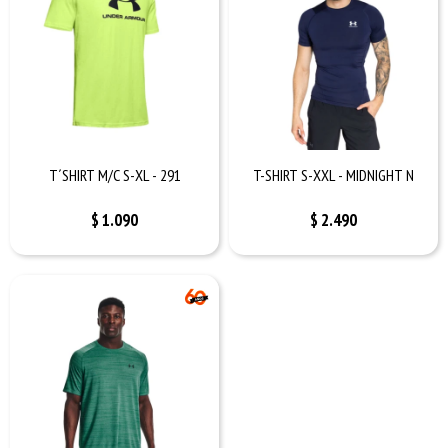
T´SHIRT M/C S-XL - 291
T-SHIRT S-XXL - MIDNIGHT N
$
1.090
$
2.490