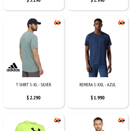
$
3.290
$
1.990
T-SHIRT S-XL - SILVER
REMERA S-XXL - AZUL
$
2.290
$
1.990