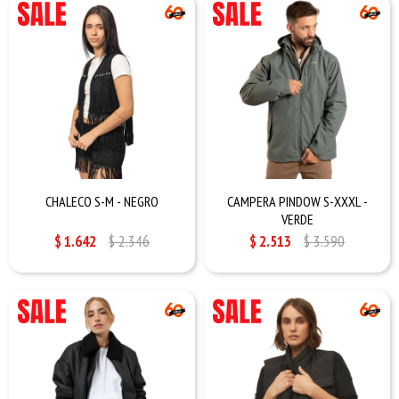
CHALECO S-M - NEGRO
CAMPERA PINDOW S-XXXL -
VERDE
$
1.642
$
2.346
$
2.513
$
3.590