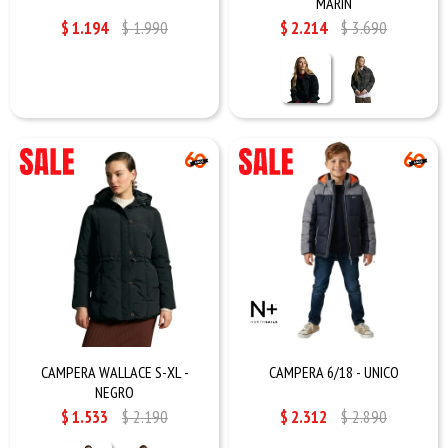
MARIN
$
1.194
$
1.990
$
2.214
$
3.690
CAMPERA WALLACE S-XL -
CAMPERA 6/18 - UNICO
NEGRO
$
1.533
$
2.190
$
2.312
$
2.890