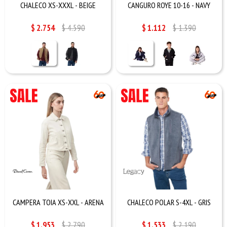
CHALECO XS-XXXL - BEIGE
CANGURO ROYE 10-16 - NAVY
$
2.754
$
4.590
$
1.112
$
1.390
CAMPERA TOIA XS-XXL - ARENA
CHALECO POLAR S-4XL - GRIS
$
1.953
$
2.790
$
1.533
$
2.190