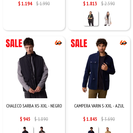
$
1.194
$
1.990
$
1.813
$
2.590
CHALECO SARBA XS-XXL - NEGRO
CAMPERA VARIN S-XXL - AZUL
$
945
$
1.890
$
1.845
$
3.690