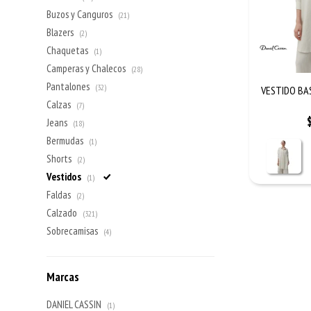
Buzos y Canguros
(21)
Blazers
(2)
Chaquetas
(1)
Camperas y Chalecos
(28)
Pantalones
(32)
VESTIDO BAS
Calzas
(7)
Jeans
(18)
Bermudas
(1)
Shorts
(2)
Vestidos
(1)
Faldas
(2)
Calzado
(321)
Sobrecamisas
(4)
Marcas
DANIEL CASSIN
(1)