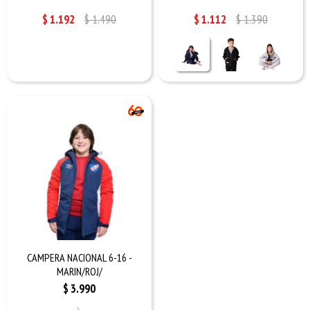
$
1.192
$
1.490
$
1.112
$
1.390
CAMPERA NACIONAL 6-16 -
MARIN/ROJ/
$
3.990