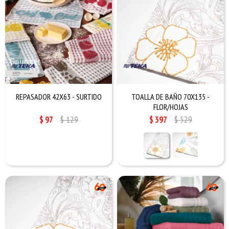
REPASADOR 42X63 - SURTIDO
TOALLA DE BAÑO 70X135 -
FLOR/HOJAS
$
97
$
129
$
397
$
529