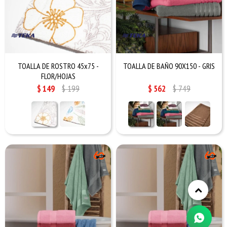
TOALLA DE ROSTRO 45x75 -
TOALLA DE BAÑO 90X150 - GRIS
FLOR/HOJAS
$
149
$
199
$
562
$
749