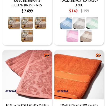
JUEGO DE SABANAS
TOALLA DE ROSTRO 45X80 -
QUEEN240x250 - GRIS
AZUL
$
2.699
$
149
$
199
TOALLA DE ROSTRO 45X75 UN. -
TOALLA DE ROSTRO 45x80 -