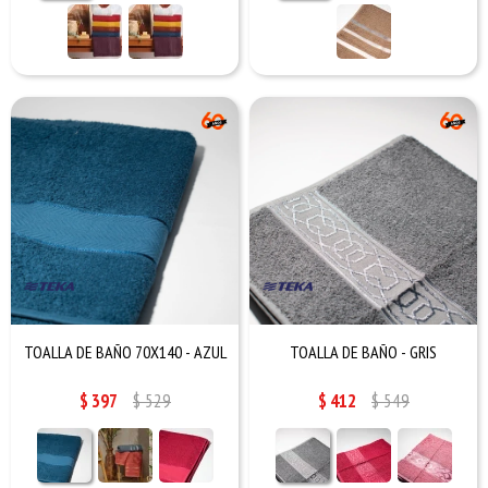
TOALLA DE BAÑO 70X140 - AZUL
TOALLA DE BAÑO - GRIS
$
397
$
529
$
412
$
549