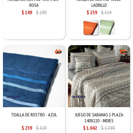
ROSA
LADRILLO
$
149
$
199
$
239
$
319
TOALLA DE ROSTRO - AZUL
JUEGO DE SABANAS 1 PLAZA
140X220 - INDIES
$
239
$
319
$
1.042
$
1.390