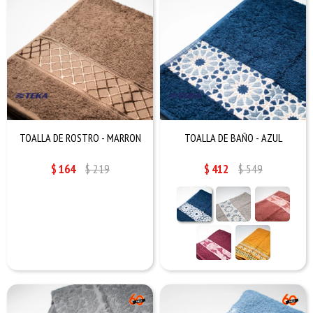
TOALLA DE ROSTRO - MARRON
TOALLA DE BAÑO - AZUL
$
164
$
219
$
412
$
549