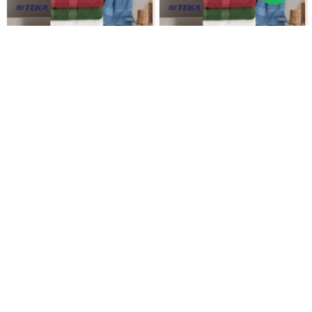
TOALLA DE BAÑO 67X140 - ROJO
TOALLA DE BAÑO 90X150 -
VERDE CLAR
$
562
$
749
$
839
$
1.119