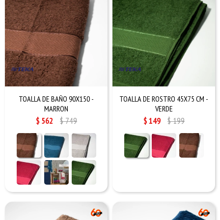
TOALLA DE BAÑO 90X150 -
TOALLA DE ROSTRO 45X75 CM -
MARRON
VERDE
$
562
$
749
$
149
$
199